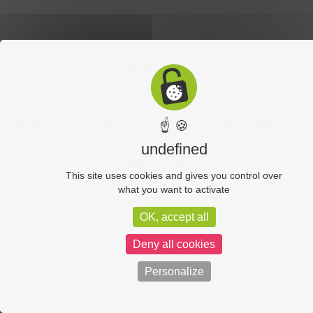
Accueil
Sports
Culture
Economie
Découverte
Chouet’eco
☝ 🍪
Commerce
Hôtellerie-Restauration
Services
Industrie
undefined
Vos vidéos
Partenaires
This site uses cookies and gives you control over
what you want to activate
Chouet équipe
Mentions légales
Administration
OK, accept all
Politique de confidentialité
Deny all cookies
Personalize