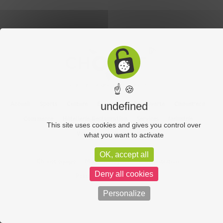
☝ 🍪
Accueil
Sports
Culture
Economie
Découverte
Chouet’eco
undefined
Commerce
Hôtellerie-Restauration
Services
Industrie
This site uses cookies and gives you control over
Vos vidéos
Partenaires
what you want to activate
OK, accept all
Chouet équipe
Mentions légales
Administration
Deny all cookies
Politique de confidentialité
Personalize