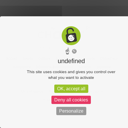
☝ 🍪
Accueil
Sports
Culture
Economie
Découverte
Chouet’eco
undefined
Commerce
Hôtellerie-Restauration
Services
Industrie
This site uses cookies and gives you control over
Vos vidéos
Partenaires
what you want to activate
OK, accept all
Chouet équipe
Mentions légales
Administration
Deny all cookies
Politique de confidentialité
Personalize