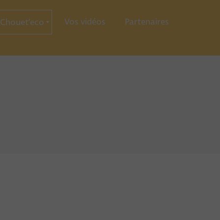
Vos vidéos
Partenaires
Chouet’eco
ce
ration
ie