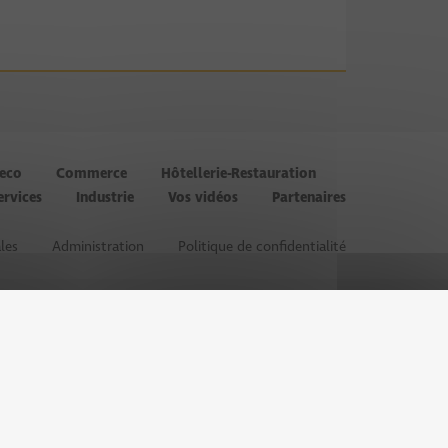
’eco
Commerce
Hôtellerie-Restauration
ervices
Industrie
Vos vidéos
Partenaires
les
Administration
Politique de confidentialité