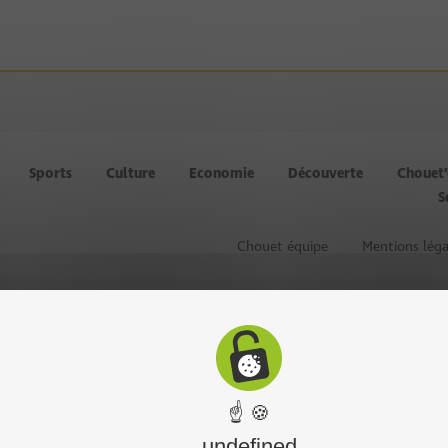
Sports
Culture
Economie
Découverte
Chouet
S
Chouet équipe
Mentions léga
☝ 🍪
undefined