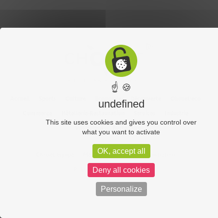
☝ 🍪
Accueil
Sports
Culture
Economie
Découverte
Chouet’eco
undefined
Commerce
Hôtellerie-Restauration
Services
Industrie
This site uses cookies and gives you control over
Vos vidéos
Partenaires
what you want to activate
OK, accept all
Chouet équipe
Mentions légales
Administration
Politique de confidentialité
Deny all cookies
Personalize