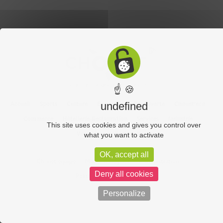
☝ 🍪
Accueil
Sports
Culture
Economie
Découverte
Chouet’eco
undefined
Commerce
Hôtellerie-Restauration
Services
Industrie
This site uses cookies and gives you control over
Vos vidéos
Partenaires
what you want to activate
OK, accept all
Chouet équipe
Mentions légales
Administration
Deny all cookies
Politique de confidentialité
Personalize