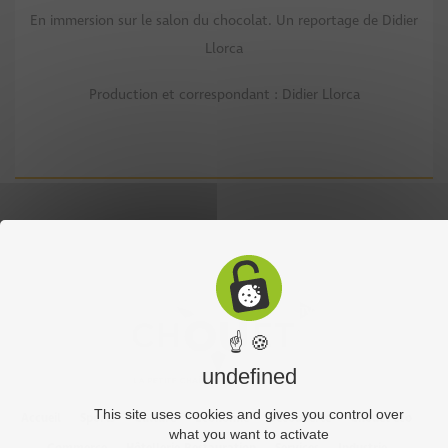
En immersion sur le salon du chocolat. Un reportage de Didier
Llorca
Production et correspondant : Didier Llorca
☝ 🍪
undefined
This site uses cookies and gives you control over
Accueil
Sports
Culture
Economie
Découverte
Chouet’eco
what you want to activate