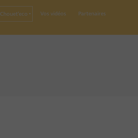
Vos vidéos
Partenaires
Chouet’eco
ce
ration
ie