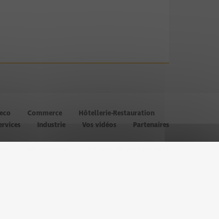
’eco
Commerce
Hôtellerie-Restauration
ervices
Industrie
Vos vidéos
Partenaires
les
Administration
Politique de confidentialité