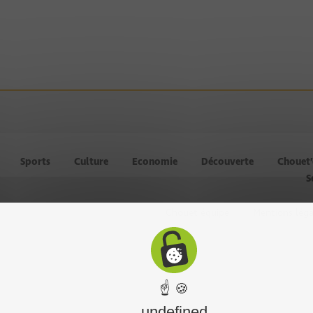
Sports
Culture
Economie
Découverte
Chouet
S
Chouet équipe
Mentions léga
☝ 🍪
undefined