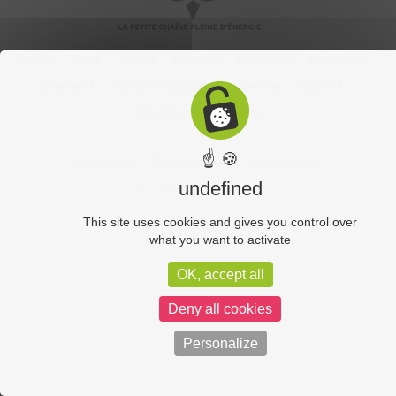
Accueil
Sports
Culture
Economie
Découverte
Chouet’eco
Commerce
Hôtellerie-Restauration
Services
Industrie
Vos vidéos
Partenaires
☝ 🍪
Chouet équipe
Mentions légales
Administration
undefined
Politique de confidentialité
This site uses cookies and gives you control over
what you want to activate
OK, accept all
Deny all cookies
Personalize