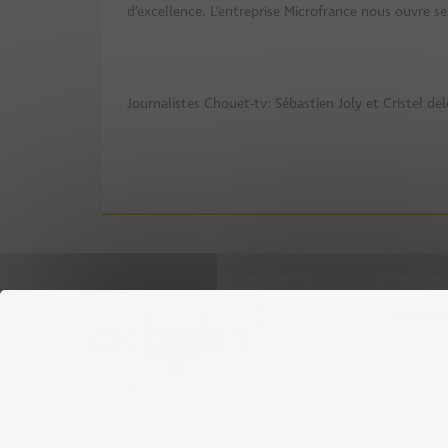
d’excellence. L’entreprise Microfrance nous ouvre se
Journalistes Chouet-tv: Sébastien Joly et Cristel 
Accueil