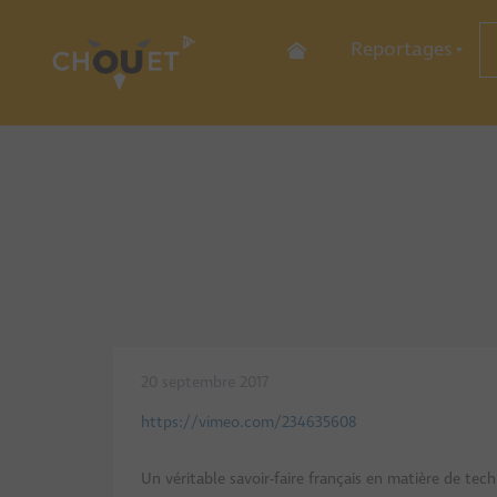
Reportages
Sports
Culture
Economie
Découverte
Commer
Hôtellerie-Restau
Services
Industr
20 septembre 2017
https://vimeo.com/234635608
Un véritable savoir-faire français en matière de tec