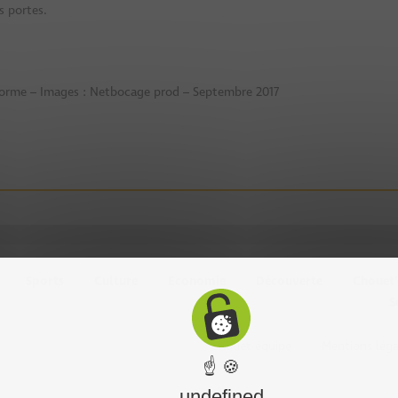
s portes.
delorme – Images : Netbocage prod – Septembre 2017
Sports
Culture
Economie
Découverte
Chouet
S
Chouet équipe
Mentions léga
☝ 🍪
undefined