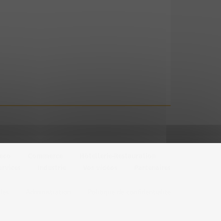
’eco
Commerce
Hôtellerie-Restauration
ervices
Industrie
Vos vidéos
Partenaires
les
Administration
Politique de confidentialité