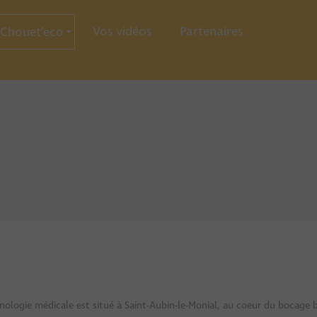
Vos vidéos
Partenaires
Chouet’eco
ce
ration
ie
hnologie médicale est situé à Saint-Aubin-le-Monial, au coeur du bocage 