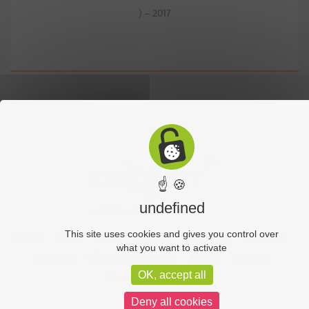
) – 2017
☝ 🍪
undefined
This site uses cookies and gives you control over
Accueil
Sports
Culture
Economie
Découverte
Chouet’eco
what you want to activate
Commerce
Hôtellerie-Restauration
Services
Industrie
OK, accept all
Vos vidéos
Partenaires
Deny all cookies