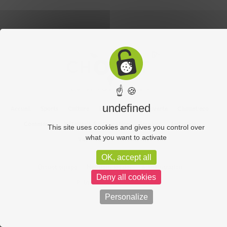
☝ 🍪
undefined
Accueil
Sports
Culture
Economie
Découverte
Chouet’eco
Commerce
Hôtellerie-Restauration
Services
Industrie
This site uses cookies and gives you control over
what you want to activate
Vos vidéos
Partenaires
OK, accept all
Chouet équipe
Mentions légales
Administration
Deny all cookies
Politique de confidentialité
Personalize