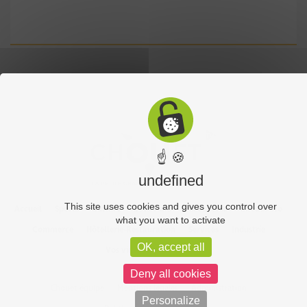
☝ 🍪
undefined
This site uses cookies and gives you control over
Accueil
Sports
Culture
Economie
Découverte
Chouet’eco
what you want to activate
Commerce
Hôtellerie-Restauration
Services
Industrie
OK, accept all
Vos vidéos
Partenaires
Deny all cookies
Chouet équipe
Mentions légales
Administration
Personalize