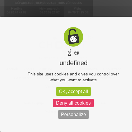
☝ 🍪
undefined
Accueil
Sports
Culture
Economie
Découverte
Chouet’eco
This site uses cookies and gives you control over
Commerce
Hôtellerie-Restauration
Services
Industrie
what you want to activate
Vos vidéos
Partenaires
OK, accept all
Deny all cookies
Chouet équipe
Mentions légales
Administration
Politique de confidentialité
Personalize