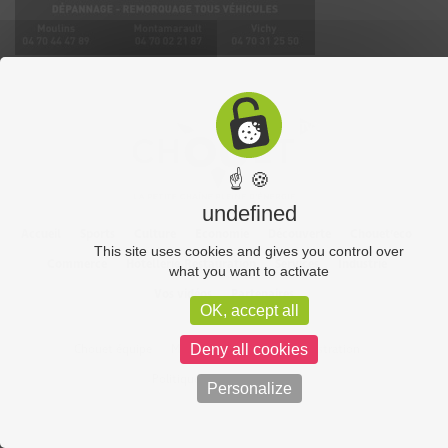
☝ 🍪
undefined
Accueil
Sports
Culture
Economie
Découverte
Chouet’eco
This site uses cookies and gives you control over
Commerce
Hôtellerie-Restauration
Services
Industrie
what you want to activate
Vos vidéos
Partenaires
OK, accept all
Chouet équipe
Mentions légales
Administration
Deny all cookies
Politique de confidentialité
Personalize