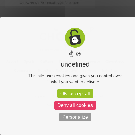
☝ 🍪
Accueil
Sports
Culture
Economie
Découverte
Chouet’eco
undefined
Commerce
Hôtellerie-Restauration
Services
Industrie
This site uses cookies and gives you control over
Vos vidéos
Partenaires
what you want to activate
OK, accept all
Chouet équipe
Mentions légales
Administration
Politique de confidentialité
Deny all cookies
Personalize