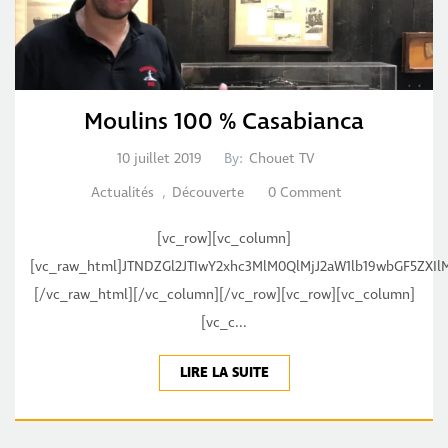
Moulins 100 % Casabianca
10 juillet 2019
By:
Chouet TV
Actualités
,
Découverte
0 Comment
[vc_row][vc_column]
[vc_raw_html]JTNDZGl2JTIwY2xhc3MlM0QlMjJ2aW1lb19wbGF5Z
[/vc_raw_html][/vc_column][/vc_row][vc_row][vc_column]
[vc_c...
LIRE LA SUITE