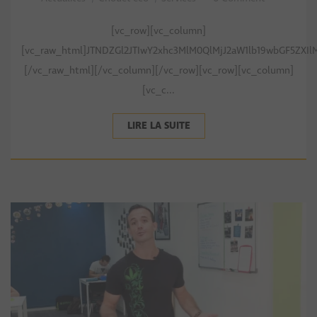
[vc_row][vc_column]
[vc_raw_html]JTNDZGl2JTIwY2xhc3MlM0QlMjJ2aW1lb19wbGF5ZXIl
[/vc_raw_html][/vc_column][/vc_row][vc_row][vc_column]
[vc_c...
LIRE LA SUITE