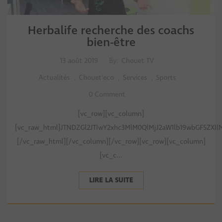
Herbalife recherche des coachs
bien-être
13 août 2019
By:
Chouet TV
Actualités
,
Chouet'eco
,
Services
,
Sports
0 Comment
[vc_row][vc_column]
[vc_raw_html]JTNDZGl2JTIwY2xhc3MlM0QlMjJ2aW1lb19wbGF5ZXI
[/vc_raw_html][/vc_column][/vc_row][vc_row][vc_column]
[vc_c...
LIRE LA SUITE