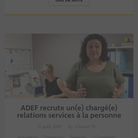
LIRE LA SUITE
ADEF recrute un(e) chargé(e)
relations services à la personne
13 août 2019
By:
Chouet TV
Actualités
,
Chouet'eco
,
Services
0 Comment