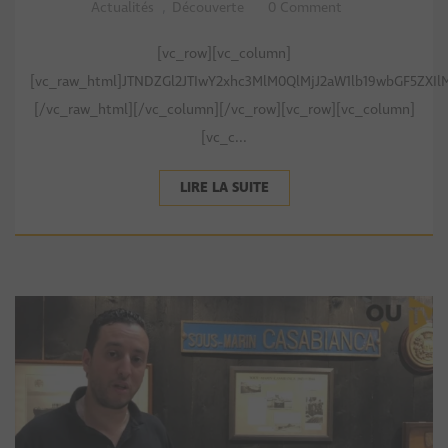
Actualités
,
Découverte
0 Comment
[vc_row][vc_column]
[vc_raw_html]JTNDZGl2JTIwY2xhc3MlM0QlMjJ2aW1lb19wbGF5ZXI
[/vc_raw_html][/vc_column][/vc_row][vc_row][vc_column]
[vc_c...
LIRE LA SUITE