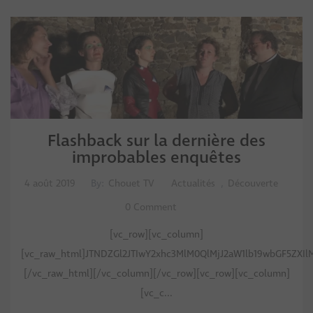
Flashback sur la dernière des
improbables enquêtes
4 août 2019
By:
Chouet TV
Actualités
,
Découverte
0 Comment
[vc_row][vc_column]
[vc_raw_html]JTNDZGl2JTIwY2xhc3MlM0QlMjJ2aW1lb19wbGF5ZXIl
[/vc_raw_html][/vc_column][/vc_row][vc_row][vc_column]
[vc_c...