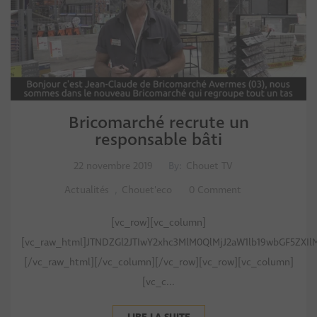
Bricomarché recrute un
responsable bâti
22 novembre 2019
By:
Chouet TV
Actualités
,
Chouet'eco
0 Comment
[vc_row][vc_column]
[vc_raw_html]JTNDZGl2JTIwY2xhc3MlM0QlMjJ2aW1lb19wbGF5ZXIl
[/vc_raw_html][/vc_column][/vc_row][vc_row][vc_column]
[vc_c...