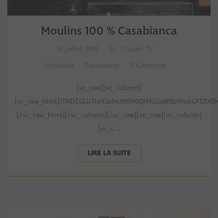
Moulins 100 % Casabianca
10 juillet 2019
By:
Chouet TV
Actualités
,
Découverte
0 Comment
[vc_row][vc_column]
[vc_raw_html]JTNDZGl2JTIwY2xhc3MlM0QlMjJ2aW1lb19wbGF5Z
[/vc_raw_html][/vc_column][/vc_row][vc_row][vc_column]
[vc_c...
LIRE LA SUITE