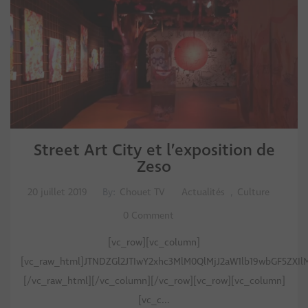
Street Art City et l’exposition de
Zeso
20 juillet 2019
By:
Chouet TV
Actualités
,
Culture
0 Comment
[vc_row][vc_column]
[vc_raw_html]JTNDZGl2JTIwY2xhc3MlM0QlMjJ2aW1lb19wbGF5ZXI
[/vc_raw_html][/vc_column][/vc_row][vc_row][vc_column]
[vc_c...