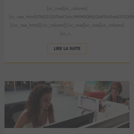
[vc_row][vc_column]
[vc_raw_html]JTNDZGl2JTIwY2xhc3MlM0QlMjJ2aW1lb19wbGF5ZXI
[/vc_raw_html][/vc_column][/vc_row][vc_row][vc_column]
[vc_c...
LIRE LA SUITE