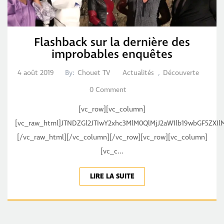
Flashback sur la dernière des
improbables enquêtes
4 août 2019
By:
Chouet TV
Actualités
,
Découverte
0 Comment
[vc_row][vc_column]
[vc_raw_html]JTNDZGl2JTIwY2xhc3MlM0QlMjJ2aW1lb19wbGF5ZXIl
[/vc_raw_html][/vc_column][/vc_row][vc_row][vc_column]
[vc_c...
LIRE LA SUITE